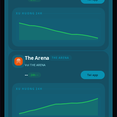
XU HUONG 24H
The Arena
THE ARENA
Vol THE ARENA
--
24h --
Tai app
XU HUONG 24H