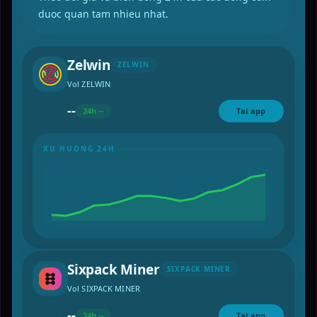
duoc quan tam nhieu nhat.
Zelwin
ZELWIN
Vol ZELWIN
--
24h --
Tai app
XU HUONG 24H
Sixpack Miner
SIXPACK MINER
Vol SIXPACK MINER
--
24h --
Tai app