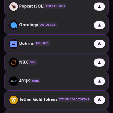
Popcat (SOL)
POPCAT (SOL)
Ontology
ONTOLOGY
Dohrnii
DOHRNII
NBX
NBX
401jK
401JK
Tether Gold Tokens
TETHER GOLD TOKENS