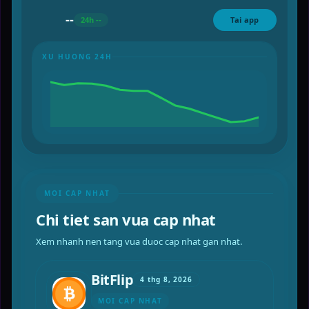
--
24h --
Tai app
XU HUONG 24H
MOI CAP NHAT
Chi tiet san vua cap nhat
Xem nhanh nen tang vua duoc cap nhat gan nhat.
BitFlip
4 thg 8, 2026
MOI CAP NHAT