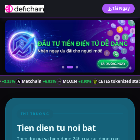
Tải Ngay
Matchain
MCOIN
CETES tokenized stablebonds (E
+6.92%
+8.93%
THI TRUONG
Tien dien tu noi bat
Theo doi gia va bien dong 24h cua cac dong coin