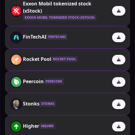
Exxon Mobil tokenized stock
(xStock)
EXXON MOBIL TOKENIZED STOCK (XSTOCK)
FinTechAI
FINTECHAI
Rocket Pool
ROCKET POOL
Peercoin
PEERCOIN
Stonks
STONKS
Higher
HIGHER