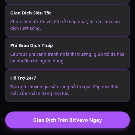
Giao Dịch Siêu Tốc
Khớp lệnh tức thì với độ trễ thấp nhất, tối ưu cho giao
dịch lướt sóng.
Phí Giao Dịch Thấp
Cấu trúc phí cạnh tranh nhất thị trường, giúp tối đa hóa
lợi nhuận cho người dùng.
Hỗ Trợ 24/7
Đội ngũ chuyên gia sẵn sàng hỗ trợ giải đáp mọi thắc
mắc của khách hàng mọi lúc.
Giao Dịch Trên BitVavo Ngay