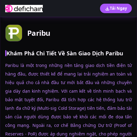
Tải Ngay
Paribu
Khám Phá Chi Tiết Về Sàn Giao Dịch Paribu
Paribu là một trong những nền tảng giao dịch tiền điện tử
hàng đầu, được thiết kế để mang lại trải nghiệm an toàn và
hiệu quả cho cả nhà đầu tư mới bắt đầu và những chuyên
gia dày dạn kinh nghiệm. Với cam kết về tính minh bạch và
bảo mật tuyệt đối, Paribu đã tích hợp các hệ thống lưu trữ
lạnh đa chữ ký (Multi-sig Cold Storage) tiên tiến, đảm bảo tài
sản của người dùng được bảo vệ khỏi các mối đe dọa tấn
công mạng. Ngoài ra, cơ chế Bằng chứng Dự trữ (Proof of
Reserves - PoR) được áp dụng nghiêm ngặt, cho phép người