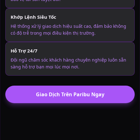
Khớp Lệnh Siêu Tốc
Hệ thống xử lý giao dịch hiệu suất cao, đảm bảo không
có độ trễ trong mọi điều kiện thị trường.
Hỗ Trợ 24/7
Đội ngũ chăm sóc khách hàng chuyên nghiệp luôn sẵn
sàng hỗ trợ bạn mọi lúc mọi nơi.
Giao Dịch Trên Paribu Ngay