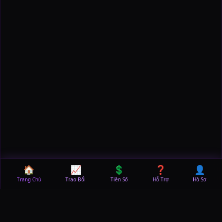
🏠
📈
💲
❓
👤
Trang Chủ
Trao Đổi
Tiền Số
Hỗ Trợ
Hồ Sơ