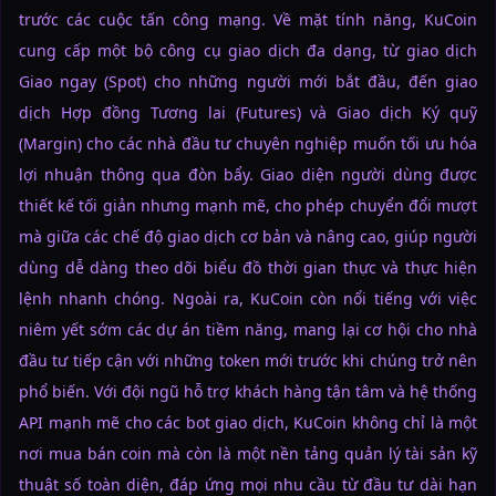
trước các cuộc tấn công mạng. Về mặt tính năng, KuCoin
cung cấp một bộ công cụ giao dịch đa dạng, từ giao dịch
Giao ngay (Spot) cho những người mới bắt đầu, đến giao
dịch Hợp đồng Tương lai (Futures) và Giao dịch Ký quỹ
(Margin) cho các nhà đầu tư chuyên nghiệp muốn tối ưu hóa
lợi nhuận thông qua đòn bẩy. Giao diện người dùng được
thiết kế tối giản nhưng mạnh mẽ, cho phép chuyển đổi mượt
mà giữa các chế độ giao dịch cơ bản và nâng cao, giúp người
dùng dễ dàng theo dõi biểu đồ thời gian thực và thực hiện
lệnh nhanh chóng. Ngoài ra, KuCoin còn nổi tiếng với việc
niêm yết sớm các dự án tiềm năng, mang lại cơ hội cho nhà
đầu tư tiếp cận với những token mới trước khi chúng trở nên
phổ biến. Với đội ngũ hỗ trợ khách hàng tận tâm và hệ thống
API mạnh mẽ cho các bot giao dịch, KuCoin không chỉ là một
nơi mua bán coin mà còn là một nền tảng quản lý tài sản kỹ
thuật số toàn diện, đáp ứng mọi nhu cầu từ đầu tư dài hạn