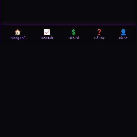
🏠
📈
💲
❓
👤
Trang Chủ
Trao Đổi
Tiền Số
Hỗ Trợ
Hồ Sơ
Hướng Dẫn Đăng Ký và Giao Dịch KuCoin
Cho Người Mới Bắt Đầu
Tạo Tài Khoản
1
Truy cập trang chủ KuCoin hoặc tải ứng dụng di
động. Nhập địa chỉ email hoặc số điện thoại của
bạn, tạo mật khẩu mạnh và xác nhận mã OTP được
gửi về để hoàn tất đăng ký.