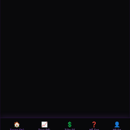
🏠
📈
💲
❓
👤
Trang Chủ
Trao Đổi
Tiền Số
Hỗ Trợ
Hồ Sơ