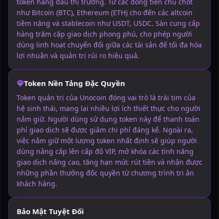
token hàng đầu thị trường. Từ các đồng tiền chủ chốt
như Bitcoin (BTC), Ethereum (ETH) cho đến các altcoin
tiềm năng và stablecoin như USDT, USDC. Sàn cung cấp
hàng trăm cặp giao dịch phong phú, cho phép người
dùng linh hoạt chuyển đổi giữa các tài sản để tối đa hóa
lợi nhuận và quản trị rủi ro hiệu quả.
Token Nền Tảng Đặc Quyền
Token quản trị của Unocoin đóng vai trò là trái tim của
hệ sinh thái, mang lại nhiều lợi ích thiết thực cho người
nắm giữ. Người dùng sử dụng token này để thanh toán
phí giao dịch sẽ được giảm chi phí đáng kể. Ngoài ra,
việc nắm giữ một lượng token nhất định sẽ giúp người
dùng nâng cấp lên cấp độ VIP, mở khóa các tính năng
giao dịch nâng cao, tăng hạn mức rút tiền và nhận được
những phần thưởng độc quyền từ chương trình tri ân
khách hàng.
Bảo Mật Tuyệt Đối