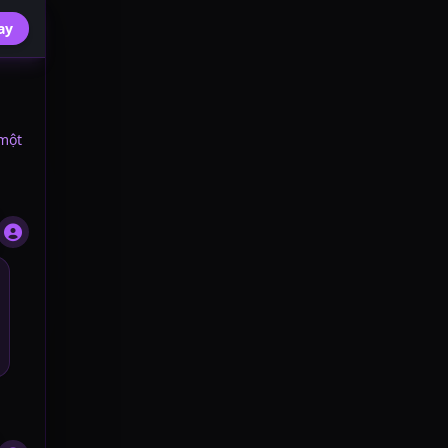
ay
 một