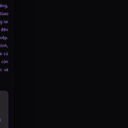
ăng,
Giao
g lai
o đến
iệp.
tính,
ài cú
 còn
ợc và
i