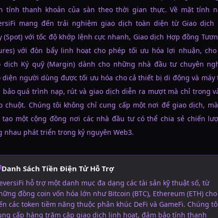
h tính thanh khoản của sàn theo thời gian thực. Về mặt tính n
ersiFi mang đến trải nghiệm giao dịch toàn diện từ Giao dịch 
 (Spot) với tốc độ khớp lệnh cực nhanh, Giao dịch Hợp đồng Tươn
ures) với đòn bẩy linh hoạt cho phép tối ưu hóa lợi nhuận, ch
o dịch Ký quỹ (Margin) dành cho những nhà đầu tư chuyên ngh
 diện người dùng được tối ưu hóa cho cả thiết bị di động và máy 
bảo quá trình nạp, rút và giao dịch diễn ra mượt mà chỉ trong v
p chuột. Chúng tôi không chỉ cung cấp một nơi để giao dịch, mà
 tạo một cộng đồng nơi các nhà đầu tư có thể chia sẻ chiến lư
 nhau phát triển trong kỷ nguyên Web3.
Danh Sách Tiền Điện Tử Hỗ Trợ
eversiFi hỗ trợ một danh mục đa dạng các tài sản kỹ thuật số, từ
hững đồng coin vốn hóa lớn như Bitcoin (BTC), Ethereum (ETH) cho
ến các token tiềm năng thuộc phân khúc DeFi và GameFi. Chúng tô
ung cấp hàng trăm cặp giao dịch linh hoạt, đảm bảo tính thanh