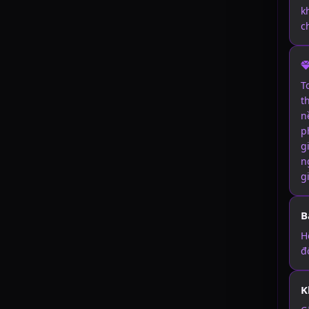
k
c
T
t
n
p
g
n
g
B
H
đ
K