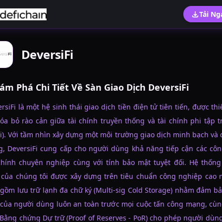
Tải Ng
DeversiFi
ám Phá Chi Tiết Về Sàn Giao Dịch DeversiFi
rsiFi là một hệ sinh thái giao dịch tiền điện tử tiên tiến, được thi
óa bỏ rào cản giữa tài chính truyền thống và tài chính phi tập 
i). Với tầm nhìn xây dựng một môi trường giao dịch minh bạch và
g, DeversiFi cung cấp cho người dùng khả năng tiếp cận các côn
 chính chuyên nghiệp cùng với tính bảo mật tuyệt đối. Hệ thống
 của chúng tôi được xây dựng trên tiêu chuẩn công nghiệp cao n
gồm lưu trữ lạnh đa chữ ký (Multi-sig Cold Storage) nhằm đảm bả
 của người dùng luôn an toàn trước mọi cuộc tấn công mạng, cùn
Bằng chứng Dự trữ (Proof of Reserves - PoR) cho phép người dùn