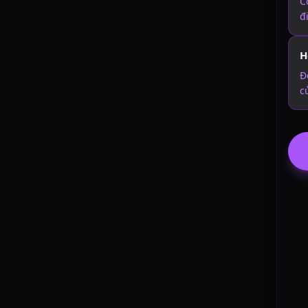
C
đ
H
Đ
c