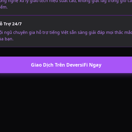
ông nghệ xử lý giao dịch hiệu suất cao, không giật lag trong giờ c
iểm.
ỗ Trợ 24/7
ội ngũ chuyên gia hỗ trợ tiếng Việt sẵn sàng giải đáp mọi thắc mắ
ủa bạn.
Giao Dịch Trên DeversiFi Ngay