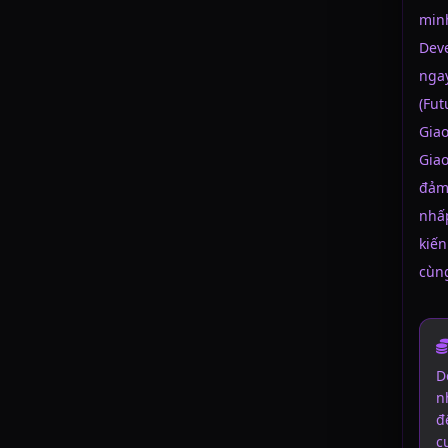
min
Dev
ngay
(Fut
Gia
Giao
đảm 
nhấ
kiến
cùng
D
n
đ
c