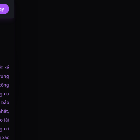
ay
ết kế
trung
 công
g cụ
 bảo
hất,
o tài
g cơ
g xác