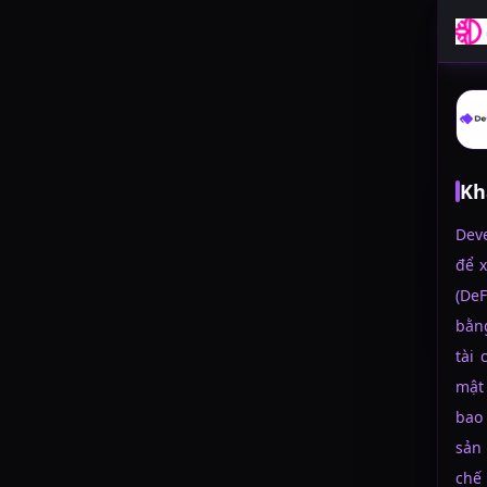
Kh
Deve
để x
(DeF
bằn
tài
mật
bao 
sản
chế 